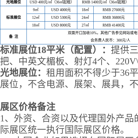
光地展位
USD 400元/㎡（36㎡起租）
RMB 1400元/㎡（36㎡起租）
9㎡
USD 4000元
18㎡
RMB 27600元
标准展位
12㎡
USD 5300元
24㎡
RMB 36800元
18㎡
USD 8000元
27㎡
RMB 41400元
双面开口加收10%，其他广告参见网站或
备 注
会务费人民币：300元/人
标准展位18平米（配置）：
提供三
把、中英文楣板、射灯4个、220V
光地展位：
租用面积不得少于36
展位，不含电源、展架、展具，
展区价格备注
1、外资、合资以及代理国外产品
际展区统一执行国际展区价格。