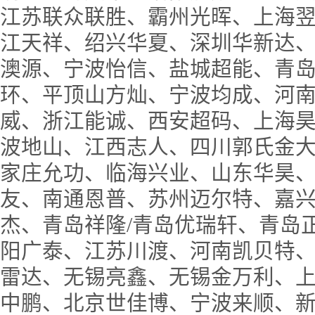
江苏联众联胜、霸州光晖、上海
江天祥、绍兴华夏、深圳华新达
澳源、宁波怡信、盐城超能、青
环、平顶山方灿、宁波均成、河
威、浙江能诚、西安超码、上海
波地山、江西志人、四川郭氏金
家庄允功、临海兴业、山东华昊
友、南通恩普、苏州迈尔特、嘉
杰、青岛祥隆/青岛优瑞轩、青岛
阳广泰、江苏川渡、河南凯贝特
雷达、无锡亮鑫、无锡金万利、
中鹏、北京世佳博、宁波来顺、