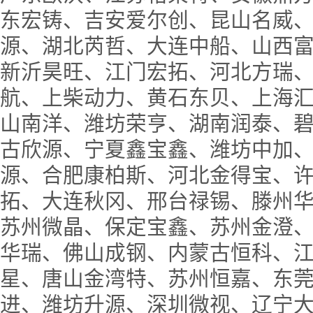
东宏铸、吉安爱尔创、昆山名威
源、湖北芮哲、大连中船、山西
新沂昊旺、江门宏拓、河北方瑞
航、上柴动力、黄石东贝、上海
山南洋、潍坊荣亨、湖南润泰、
古欣源、宁夏鑫宝鑫、潍坊中加
源、合肥康柏斯、河北金得宝、
拓、大连秋冈、邢台禄锡、滕州
苏州微晶、保定宝鑫、苏州金澄
华瑞、佛山成钢、内蒙古恒科、
星、唐山金湾特、苏州恒嘉、东
进、潍坊升源、深圳微视、辽宁