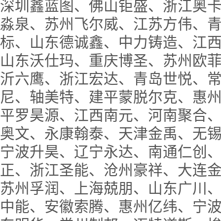
深圳鑫蓝图、佛山钜盛、浙江奥
淼泉、苏州飞尔威、江苏方伟、
标、山东德诚鑫、中力铸造、江
山东沃仕玛、重庆博圣、苏州欧
沂六鹰、浙江宏达、青岛世悦、
尼、轴美特、建平蒙脱尔克、惠
平罗昊源、江西南元、河南聚合
奥文、永康翰泰、天津金禹、无
宁波升昊、辽宁永达、南通仁创
正、浙江圣能、沧州豪祥、大连
苏州孚润、上海兢朋、山东广川
中能、安徽索腾、惠州亿纬、宁