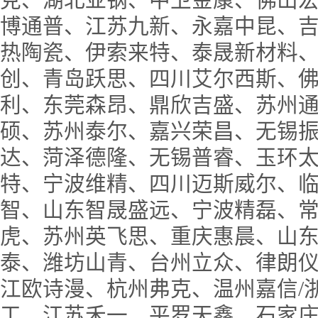
克、湖北亚钢、中卫金康、佛山
博通普、江苏九新、永嘉中昆、
热陶瓷、伊索来特、泰晟新材料
创、青岛跃思、四川艾尔西斯、
利、东莞森昂、鼎欣吉盛、苏州
硕、苏州泰尔、嘉兴荣昌、无锡
达、菏泽德隆、无锡普睿、玉环
特、宁波维精、四川迈斯威尔、
智、山东智晟盛远、宁波精磊、
虎、苏州英飞思、重庆惠晨、山
泰、潍坊山青、台州立众、律朗
江欧诗漫、杭州弗克、温州嘉信/
工、江苏禾一、平罗天鑫、石家