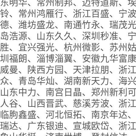
东明华、常州制邦、迈特道斯、
铃、常州鸿雁行、浙江百盛、宁
德、潍坊盛龙、南通竹永、瑞茂
岛浩源、山东久久、深圳秒准、
胜、宜兴强光、杭州微影、苏州
圳福朗、淄博淄翼、安徽九华富
威曼、陕西方园、天津拉朋、浙
众、青岛华灿、湖南新天力、海
山东中力、南宫日晶、郑州新利
人谷、山西晋武、慈溪芳波、浙
临朐鑫盛、河北恒拓、南京年达
瑞达、广东银迪、宣城欧岱、浙