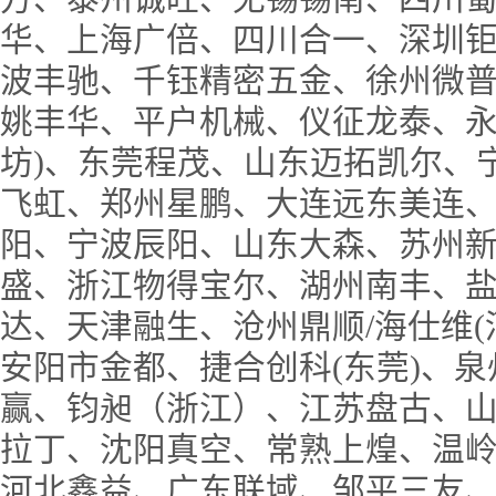
华、上海广倍、四川合一、深圳
波丰驰、千钰精密五金、徐州微
姚丰华、平户机械、仪征龙泰、永
坊)、东莞程茂、山东迈拓凯尔、
飞虹、郑州星鹏、大连远东美连
阳、宁波辰阳、山东大森、苏州
盛、浙江物得宝尔、湖州南丰、
达、天津融生、沧州鼎顺/海仕维(
安阳市金都、捷合创科(东莞)、
赢、钧昶（浙江）、江苏盘古、
拉丁、沈阳真空、常熟上煌、温
河北鑫益、广东联域、邹平三友