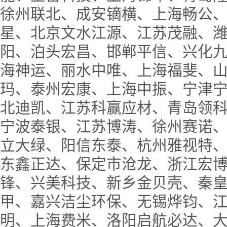
徐州联北、成安镝横、上海畅公
星、北京文水江源、江苏茂融、
阳、泊头宏昌、邯郸平信、兴化
海神运、丽水中唯、上海福斐、
玛、泰州宏康、上海中振、宁津
北迪凯、江苏科赢应材、青岛领
宁波泰银、江苏博涛、徐州赛诺
立大绿、阳信东泰、杭州雅视特
东鑫正达、保定市沧龙、浙江宏
锋、兴美科技、新乡金贝壳、秦
甲、嘉兴洁尘环保、无锡烨钧、
明、上海费米、洛阳启航必达、