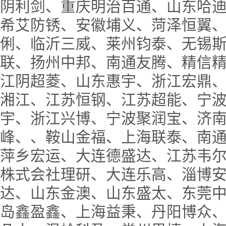
阴利剑、重庆明治百通、山东哈
希艾防锈、安徽埔义、菏泽恒翼
俐、临沂三威、莱州钧泰、无锡
联、扬州中邦、南通友腾、精信
江阴超菱、山东惠宇、浙江宏鼎
湘江、江苏恒钢、江苏超能、宁
宇、浙江兴博、宁波聚润宝、济
峰、、鞍山金福、上海联泰、南
萍乡宏运、大连德盛达、江苏韦
株式会社理研、大连乐高、淄博
达、山东金澳、山东盛太、东莞
岛鑫盈鑫、上海益秉、丹阳博众