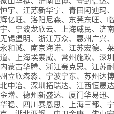
象山华挺、济南世博、登封信达
恒宇、江苏新华宁、青田阿迪玛
辉亿旺、洛阳尼森、东莞东旺、
宇、宁波龙欣云、上海威民、济
无锡堡明、浙江万众、惠州广兴
永和诚、南京海诺、江苏宏德、
道、上海埃索威、常州施欢、深
内蒙古华腾、浙江赛克思、江苏
州立欣森淼、宁波宁东、苏州达
北中冶、深圳拓瑞达、江西恒晟
金增、德州新盛达、厦门华易迅
华稳、四川赛恩思、上海三都、