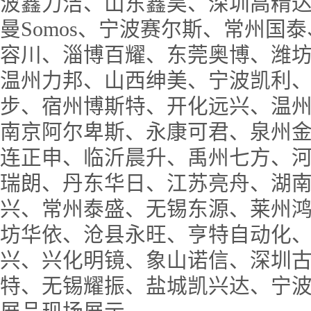
波鑫力洁、山东鑫昊、深圳高精
曼Somos、宁波赛尔斯、常州国
容川、淄博百耀、东莞奥博、潍
温州力邦、山西绅美、宁波凯利、
步、宿州博斯特、开化远兴、温
南京阿尔卑斯、永康可君、泉州
连正申、临沂晨升、禹州七方、
瑞朗、丹东华日、江苏亮舟、湖
兴、常州泰盛、无锡东源、莱州
坊华依、沧县永旺、亨特自动化
兴、兴化明镜、象山诺信、深圳
特、无锡耀振、盐城凯兴达、宁